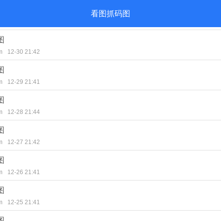
看图抓码图
图
m
12-30 21:42
图
m
12-29 21:41
图
m
12-28 21:44
图
m
12-27 21:42
图
m
12-26 21:41
图
m
12-25 21:41
图