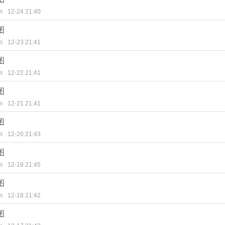
m
12-24 21:40
图
m
12-23 21:41
图
m
12-22 21:41
图
m
12-21 21:41
图
m
12-20 21:43
图
m
12-19 21:45
图
m
12-18 21:42
图