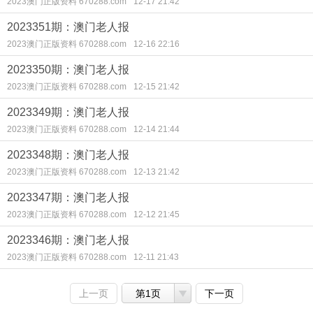
2023澳门正版资料 670288.com
12-17 21:42
2023351期：澳门老人报
2023澳门正版资料 670288.com
12-16 22:16
2023350期：澳门老人报
2023澳门正版资料 670288.com
12-15 21:42
2023349期：澳门老人报
2023澳门正版资料 670288.com
12-14 21:44
2023348期：澳门老人报
2023澳门正版资料 670288.com
12-13 21:42
2023347期：澳门老人报
2023澳门正版资料 670288.com
12-12 21:45
2023346期：澳门老人报
2023澳门正版资料 670288.com
12-11 21:43
上一页
第1页
下一页