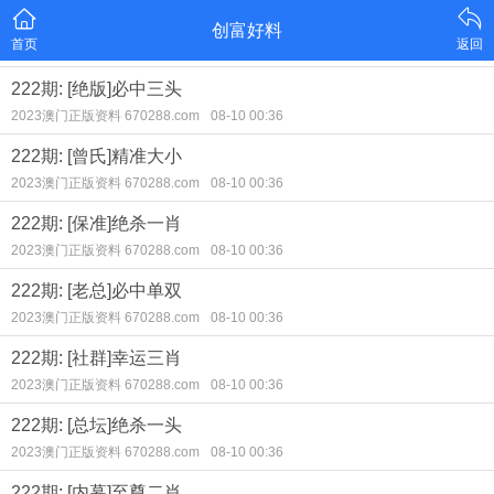
创富好料
首页
返回
222期: [绝版]必中三头
2023澳门正版资料 670288.com
08-10 00:36
222期: [曾氏]精准大小
2023澳门正版资料 670288.com
08-10 00:36
222期: [保准]绝杀一肖
2023澳门正版资料 670288.com
08-10 00:36
222期: [老总]必中单双
2023澳门正版资料 670288.com
08-10 00:36
222期: [社群]幸运三肖
2023澳门正版资料 670288.com
08-10 00:36
222期: [总坛]绝杀一头
2023澳门正版资料 670288.com
08-10 00:36
222期: [内幕]至尊二肖