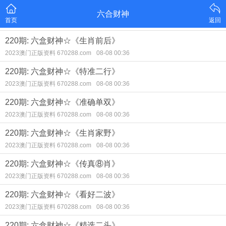
六合财神
首页
返回
220期: 六盒财神☆《生肖前后》
2023澳门正版资料 670288.com
08-08 00:36
220期: 六盒财神☆《特准二行》
2023澳门正版资料 670288.com
08-08 00:36
220期: 六盒财神☆《准确单双》
2023澳门正版资料 670288.com
08-08 00:36
220期: 六盒财神☆《生肖家野》
2023澳门正版资料 670288.com
08-08 00:36
220期: 六盒财神☆《传真⑧肖》
2023澳门正版资料 670288.com
08-08 00:36
220期: 六盒财神☆《看好二波》
2023澳门正版资料 670288.com
08-08 00:36
220期: 六盒财神☆《精选二头》