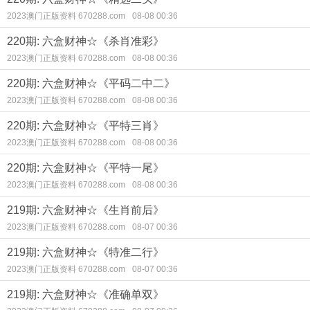
2023澳门正版资料 670288.com
08-08 00:36
220期: 六盒财神☆《杀肖准彩》
2023澳门正版资料 670288.com
08-08 00:36
220期: 六盒财神☆《平码二中二》
2023澳门正版资料 670288.com
08-08 00:36
220期: 六盒财神☆《平特三肖》
2023澳门正版资料 670288.com
08-08 00:36
220期: 六盒财神☆《平特一尾》
2023澳门正版资料 670288.com
08-08 00:36
219期: 六盒财神☆《生肖前后》
2023澳门正版资料 670288.com
08-07 00:36
219期: 六盒财神☆《特准二行》
2023澳门正版资料 670288.com
08-07 00:36
219期: 六盒财神☆《准确单双》