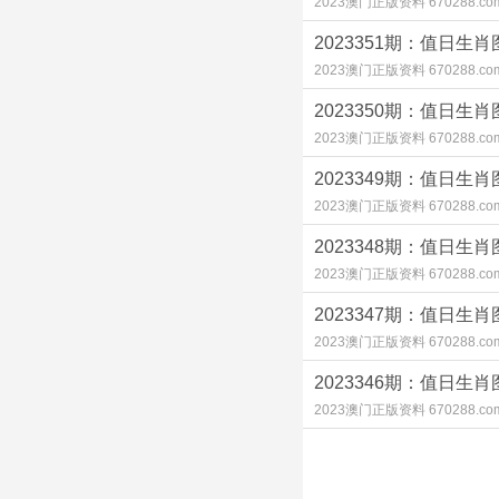
2023澳门正版资料 670288.co
2023351期：值日生肖
2023澳门正版资料 670288.co
2023350期：值日生肖
2023澳门正版资料 670288.co
2023349期：值日生肖
2023澳门正版资料 670288.co
2023348期：值日生肖
2023澳门正版资料 670288.co
2023347期：值日生肖
2023澳门正版资料 670288.co
2023346期：值日生肖
2023澳门正版资料 670288.co