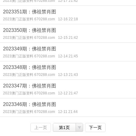
2023澳门正版资料 670288.com
12-17 21:42
2023351期：佛祖禁肖图
2023澳门正版资料 670288.com
12-16 22:18
2023350期：佛祖禁肖图
2023澳门正版资料 670288.com
12-15 21:42
2023349期：佛祖禁肖图
2023澳门正版资料 670288.com
12-14 21:45
2023348期：佛祖禁肖图
2023澳门正版资料 670288.com
12-13 21:43
2023347期：佛祖禁肖图
2023澳门正版资料 670288.com
12-12 21:47
2023346期：佛祖禁肖图
2023澳门正版资料 670288.com
12-11 21:44
上一页
第1页
下一页