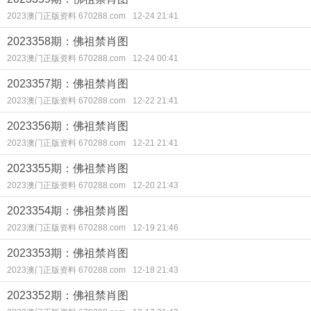
2023澳门正版资料 670288.com
12-24 21:41
2023358期：佛祖禁肖图
2023澳门正版资料 670288.com
12-24 00:41
2023357期：佛祖禁肖图
2023澳门正版资料 670288.com
12-22 21:41
2023356期：佛祖禁肖图
2023澳门正版资料 670288.com
12-21 21:41
2023355期：佛祖禁肖图
2023澳门正版资料 670288.com
12-20 21:43
2023354期：佛祖禁肖图
2023澳门正版资料 670288.com
12-19 21:46
2023353期：佛祖禁肖图
2023澳门正版资料 670288.com
12-18 21:43
2023352期：佛祖禁肖图