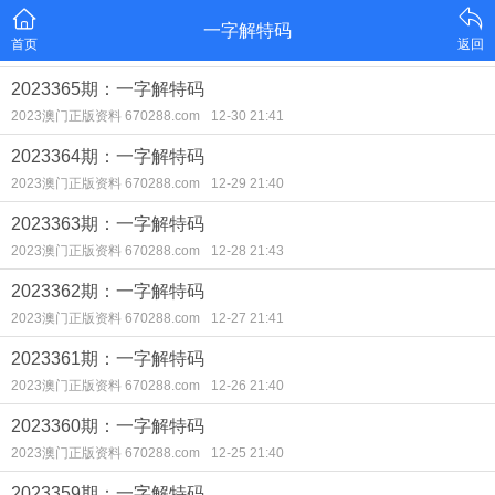
一字解特码
首页
返回
2023365期：一字解特码
2023澳门正版资料 670288.com
12-30 21:41
2023364期：一字解特码
2023澳门正版资料 670288.com
12-29 21:40
2023363期：一字解特码
2023澳门正版资料 670288.com
12-28 21:43
2023362期：一字解特码
2023澳门正版资料 670288.com
12-27 21:41
2023361期：一字解特码
2023澳门正版资料 670288.com
12-26 21:40
2023360期：一字解特码
2023澳门正版资料 670288.com
12-25 21:40
2023359期：一字解特码