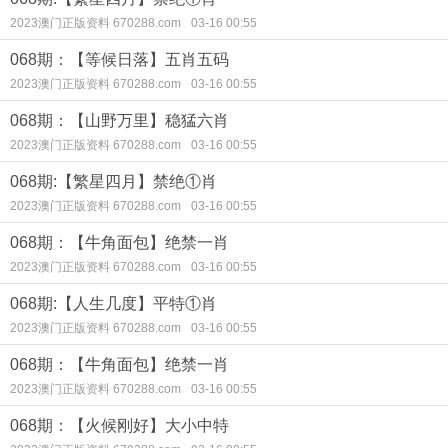
2023澳门正版资料 670288.com
03-16 00:55
068期：【等候日落】五肖五码
2023澳门正版资料 670288.com
03-16 00:55
068期：【山野万里】稳猛六肖
2023澳门正版资料 670288.com
03-16 00:55
068期:【繁星四月】禁绝①肖
2023澳门正版资料 670288.com
03-16 00:55
068期：【牛角面包】绝禁一肖
2023澳门正版资料 670288.com
03-16 00:55
068期:【人生几度】平特①肖
2023澳门正版资料 670288.com
03-16 00:55
068期：【牛角面包】绝禁一肖
2023澳门正版资料 670288.com
03-16 00:55
068期：【火候刚好】大小中特