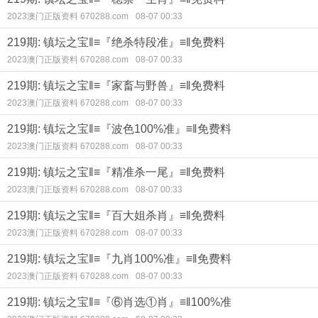
2023澳门正版资料 670288.com
08-07 00:33
219期: 镇坛之宝‖≡『绝杀特段准』≡‖免费料
2023澳门正版资料 670288.com
08-07 00:33
219期: 镇坛之宝‖≡『家畜与野兽』≡‖免费料
2023澳门正版资料 670288.com
08-07 00:33
219期: 镇坛之宝‖≡『波色100%准』≡‖免费料
2023澳门正版资料 670288.com
08-07 00:33
219期: 镇坛之宝‖≡『精准杀一尾』≡‖免费料
2023澳门正版资料 670288.com
08-07 00:33
219期: 镇坛之宝‖≡『百大姐杀肖』≡‖免费料
2023澳门正版资料 670288.com
08-07 00:33
219期: 镇坛之宝‖≡『九肖100%准』≡‖免费料
2023澳门正版资料 670288.com
08-07 00:33
219期: 镇坛之宝‖≡『⑥肖选①肖』≡‖100%准