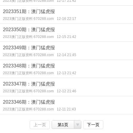
2023澳门正版资料 670288.com
12-17 21:42
2023351期：澳门猛虎报
2023澳门正版资料 670288.com
12-16 22:17
2023350期：澳门猛虎报
2023澳门正版资料 670288.com
12-15 21:42
2023349期：澳门猛虎报
2023澳门正版资料 670288.com
12-14 21:45
2023348期：澳门猛虎报
2023澳门正版资料 670288.com
12-13 21:42
2023347期：澳门猛虎报
2023澳门正版资料 670288.com
12-12 21:46
2023346期：澳门猛虎报
2023澳门正版资料 670288.com
12-11 21:43
上一页
第1页
下一页