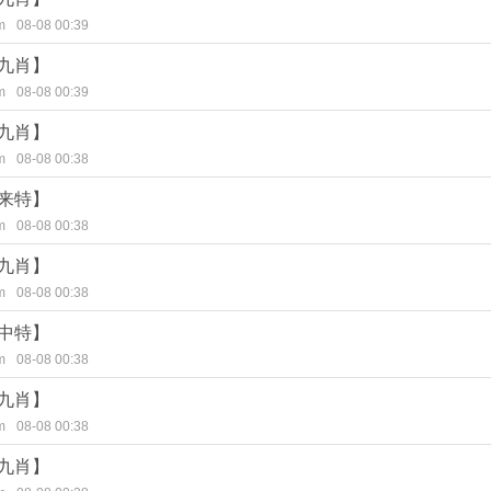
m
08-08 00:39
创九肖】
m
08-08 00:39
家九肖】
m
08-08 00:38
肖来特】
m
08-08 00:38
准九肖】
m
08-08 00:38
肖中特】
m
08-08 00:38
典九肖】
m
08-08 00:38
家九肖】