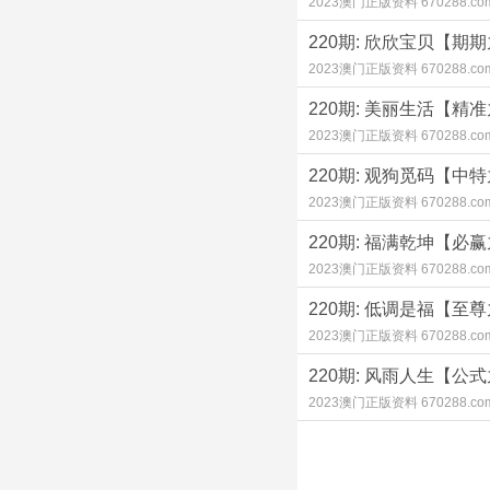
2023澳门正版资料 670288.co
220期: 欣欣宝贝【期
2023澳门正版资料 670288.co
220期: 美丽生活【精
2023澳门正版资料 670288.co
220期: 观狗觅码【中
2023澳门正版资料 670288.co
220期: 福满乾坤【必
2023澳门正版资料 670288.co
220期: 低调是福【至
2023澳门正版资料 670288.co
220期: 风雨人生【公
2023澳门正版资料 670288.co