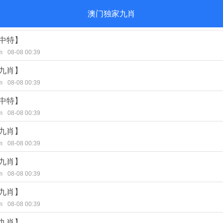
澳门独家九肖
肖中特】
m
08-08 00:39
中九肖】
m
08-08 00:39
肖中特】
m
08-08 00:39
牌九肖】
m
08-08 00:39
威九肖】
m
08-08 00:39
赚九肖】
m
08-08 00:39
钱九肖】