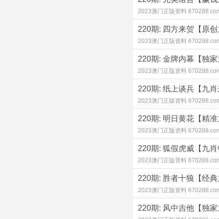
2023澳门正版资料 670288.co
220期: 四方来贺【原
2023澳门正版资料 670288.co
220期: 金牌内幕【独
2023澳门正版资料 670288.co
220期: 纸上谈兵【九
2023澳门正版资料 670288.co
220期: 明日黄花【精
2023澳门正版资料 670288.co
220期: 狐假虎威【九
2023澳门正版资料 670288.co
220期: 胜者十狼【经
2023澳门正版资料 670288.co
220期: 风中吉他【独