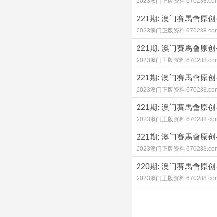
2023澳门正版资料 670288.co
221期: 澳门賽馬會原
2023澳门正版资料 670288.co
221期: 澳门賽馬會原
2023澳门正版资料 670288.co
221期: 澳门賽馬會原
2023澳门正版资料 670288.co
221期: 澳门賽馬會原
2023澳门正版资料 670288.co
221期: 澳门賽馬會原
2023澳门正版资料 670288.co
220期: 澳门賽馬會原
2023澳门正版资料 670288.co