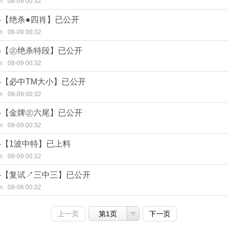
m
08-09 00:32
创-【绝杀●四肖】已公开
m
08-09 00:32
创-【㊣绝杀特段】已公开
m
08-09 00:32
创-【必中TM大小】已公开
m
08-09 00:32
创-【金牌㊣六尾】已公开
m
08-09 00:32
创-【1波中特】已上料
m
08-09 00:32
创-【复试↗三中三】已公开
m
08-08 00:32
上一页
第1页
下一页