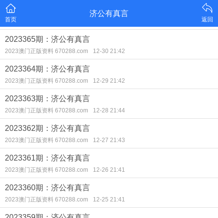
济公有真言
首页
返回
2023365期：济公有真言
2023澳门正版资料 670288.com
12-30 21:42
2023364期：济公有真言
2023澳门正版资料 670288.com
12-29 21:42
2023363期：济公有真言
2023澳门正版资料 670288.com
12-28 21:44
2023362期：济公有真言
2023澳门正版资料 670288.com
12-27 21:43
2023361期：济公有真言
2023澳门正版资料 670288.com
12-26 21:41
2023360期：济公有真言
2023澳门正版资料 670288.com
12-25 21:41
2023359期：济公有真言