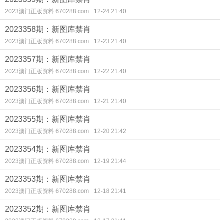
2023澳门正版资料 670288.com
12-24 21:40
2023358期：新图库禁肖
2023澳门正版资料 670288.com
12-23 21:40
2023357期：新图库禁肖
2023澳门正版资料 670288.com
12-22 21:40
2023356期：新图库禁肖
2023澳门正版资料 670288.com
12-21 21:40
2023355期：新图库禁肖
2023澳门正版资料 670288.com
12-20 21:42
2023354期：新图库禁肖
2023澳门正版资料 670288.com
12-19 21:44
2023353期：新图库禁肖
2023澳门正版资料 670288.com
12-18 21:41
2023352期：新图库禁肖