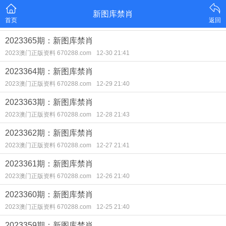
新图库禁肖
首页
返回
2023365期：新图库禁肖
2023澳门正版资料 670288.com
12-30 21:41
2023364期：新图库禁肖
2023澳门正版资料 670288.com
12-29 21:40
2023363期：新图库禁肖
2023澳门正版资料 670288.com
12-28 21:43
2023362期：新图库禁肖
2023澳门正版资料 670288.com
12-27 21:41
2023361期：新图库禁肖
2023澳门正版资料 670288.com
12-26 21:40
2023360期：新图库禁肖
2023澳门正版资料 670288.com
12-25 21:40
2023359期：新图库禁肖