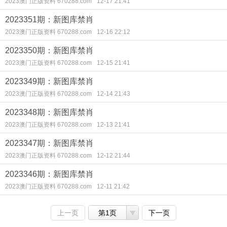
2023澳门正版资料 670288.com
12-17 21:41
2023351期：新图库禁肖
2023澳门正版资料 670288.com
12-16 22:12
2023350期：新图库禁肖
2023澳门正版资料 670288.com
12-15 21:41
2023349期：新图库禁肖
2023澳门正版资料 670288.com
12-14 21:43
2023348期：新图库禁肖
2023澳门正版资料 670288.com
12-13 21:41
2023347期：新图库禁肖
2023澳门正版资料 670288.com
12-12 21:44
2023346期：新图库禁肖
2023澳门正版资料 670288.com
12-11 21:42
上一页
第1页
下一页