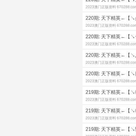
2023澳门正版资料 670288.co
220期: 天下精英←【
2023澳门正版资料 670288.co
220期: 天下精英←【
2023澳门正版资料 670288.co
220期: 天下精英←【
2023澳门正版资料 670288.co
220期: 天下精英←
2023澳门正版资料 670288.co
219期: 天下精英←
2023澳门正版资料 670288.co
219期: 天下精英←
2023澳门正版资料 670288.co
219期: 天下精英←