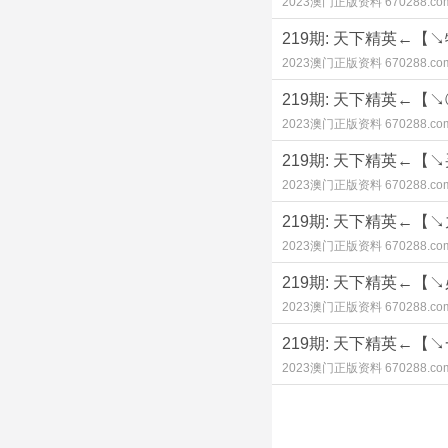
2023澳门正版资料 670288.co
219期: 天下精英←【
2023澳门正版资料 670288.co
219期: 天下精英←
2023澳门正版资料 670288.co
219期: 天下精英←
2023澳门正版资料 670288.co
219期: 天下精英←
2023澳门正版资料 670288.co
219期: 天下精英←【
2023澳门正版资料 670288.co
219期: 天下精英←【
2023澳门正版资料 670288.co