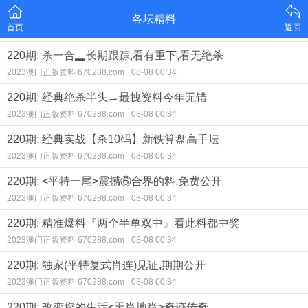
各坛精料
首页
返回
220期: 杀一合▂长期跟踪,看有重下,看无绝杀
2023澳门正版资料 670288.com
08-08 00:34
220期: 经典绝杀半头→最拽资料今年无错
2023澳门正版资料 670288.com
08-08 00:34
220期: 经典实战【杀10码】新铁算盘高手坛
2023澳门正版资料 670288.com
08-08 00:34
220期: <平特一尾>震撼⑥合界的料,免费公开
2023澳门正版资料 670288.com
08-08 00:34
220期: 精准爆料『两个半单双中』看此料都中奖
2023澳门正版资料 670288.com
08-08 00:34
220期: 独家(平特复式肖连)见证,期期公开
2023澳门正版资料 670288.com
08-08 00:34
220期: 改变您的生活<天肖地肖>奇迹传奇