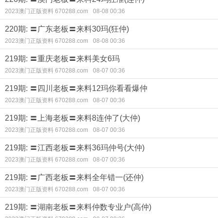
2023澳门正版资料 670288.com
08-08 00:36
220期: 〓广东老板〓来料30玛(狂仲)
2023澳门正版资料 670288.com
08-08 00:36
219期: 〓重庆老板〓来料美女6玛
2023澳门正版资料 670288.com
08-07 00:36
219期: 〓四川老板〓来料12玛你看看爆仲
2023澳门正版资料 670288.com
08-07 00:36
219期: 〓上海老板〓来料8连仲了(大仲)
2023澳门正版资料 670288.com
08-07 00:36
219期: 〓江西老板〓来料36玛仲号(大仲)
2023澳门正版资料 670288.com
08-07 00:36
219期: 〓广西老板〓来料全年错一(还仲)
2023澳门正版资料 670288.com
08-07 00:36
219期: 〓湖南老板〓来料仲数专业户(高仲)