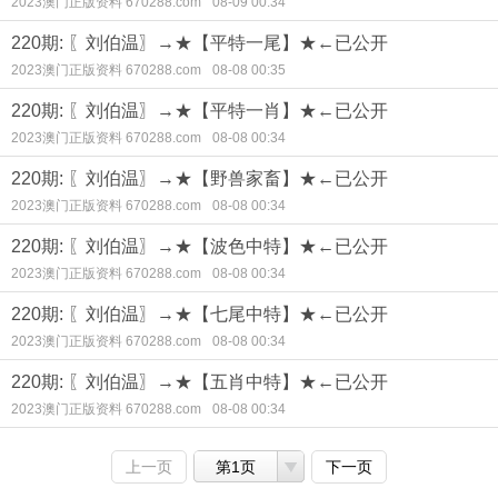
2023澳门正版资料 670288.com
08-09 00:34
220期: 〖刘伯温〗→★【平特一尾】★←已公开
2023澳门正版资料 670288.com
08-08 00:35
220期: 〖刘伯温〗→★【平特一肖】★←已公开
2023澳门正版资料 670288.com
08-08 00:34
220期: 〖刘伯温〗→★【野兽家畜】★←已公开
2023澳门正版资料 670288.com
08-08 00:34
220期: 〖刘伯温〗→★【波色中特】★←已公开
2023澳门正版资料 670288.com
08-08 00:34
220期: 〖刘伯温〗→★【七尾中特】★←已公开
2023澳门正版资料 670288.com
08-08 00:34
220期: 〖刘伯温〗→★【五肖中特】★←已公开
2023澳门正版资料 670288.com
08-08 00:34
上一页
第1页
下一页