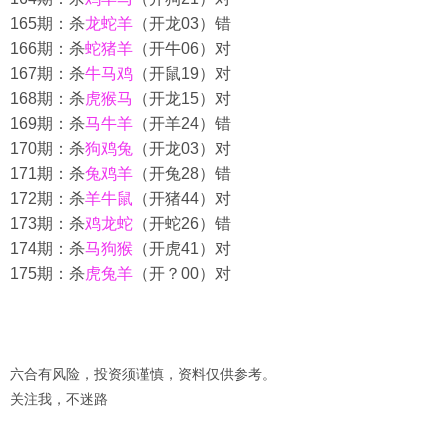
165期：杀
龙蛇羊
（开龙03）错
166期：杀
蛇猪羊
（开牛06）对
167期：杀
牛马鸡
（开鼠19）对
168期：杀
虎猴马
（开龙15）对
169期：杀
马牛羊
（开羊24）错
170期：杀
狗鸡兔
（开龙03）对
171期：杀
兔鸡羊
（开兔28）错
172期：杀
羊牛鼠
（开猪44）对
173期：杀
鸡龙蛇
（开蛇26）错
174期：杀
马狗猴
（开虎41）对
175期：杀
虎兔羊
（开？00）对
六合有风险，投资须谨慎，资料仅供参考。
关注我，不迷路