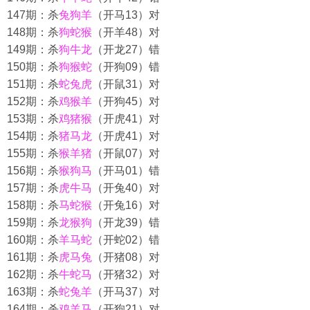
147期：杀
兔狗羊
（开马13）对
148期：杀
狗蛇猴
（开羊48）对
149期：杀
狗牛龙
（开龙27）错
150期：杀
狗猴蛇
（开狗09）错
151期：杀
蛇兔虎
（开鼠31）对
152期：杀
鸡猴羊
（开狗45）对
153期：杀
鸡猪猴
（开虎41）对
154期：杀
猪马龙
（开虎41）对
155期：杀
猴羊猪
（开鼠07）对
156期：杀
猴狗马
（开马01）错
157期：杀
虎牛马
（开兔40）对
158期：杀
马蛇猴
（开兔16）对
159期：杀
龙猴狗
（开龙39）错
160期：杀
羊马蛇
（开蛇02）错
161期：杀
虎马兔
（开猪08）对
162期：杀
牛蛇马
（开猪32）对
163期：杀
蛇兔羊
（开马37）对
164期：杀
鸡羊马
（开狗21）对